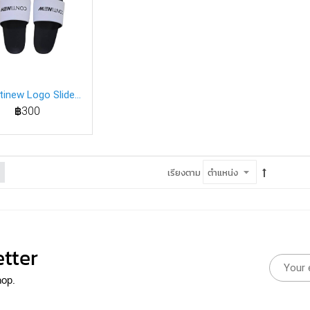
tinew Logo Slide
ack White Color
฿300
Unisex's
เรียงตาม
tter
hop.